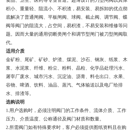
食品、卫生、医药等专业管道。超薄设计的刀型闸阀以其体
积小、重量轻、阻流小、不积渣，易安装、易拆卸的优点彻
底解决了普通闸阀、平板闸阀、球阀、截止阀、调节阀、蝶
阀等阀门的阻流大，占空间，易积渣，不易安装和维修等问
题。因而大量的通用切断类闸个和调节型闸门被刀型闸阀取
代。
适用介质
金矿粉、尾矿、矿砂、炉渣、煤泥、沙石、钢灰、纸浆、木
浆、水泥浆、纤维、粉尘、粉料、晶粒、化学品处理污水、
屠宰厂废水、城市污水、沉淀油、沥青、料仓出口、水果、
谷物、啤酒、饮料、油品、蒸汽、气体输送以及电厂给排
水、排渣等。
选购说明
1.用户选购时，必须注明阀门的工作条件、流体介质、工作
压力、介质温度、公称通径及阀门材质和数量。
2.所需阀门如有特殊要求时，客户必须提供图纸资料且在购