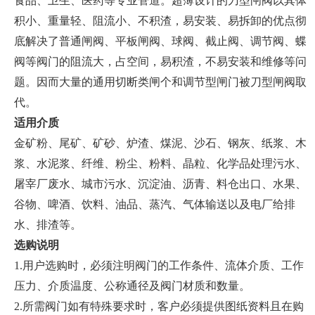
食品、卫生、医药等专业管道。超薄设计的刀型闸阀以其体
积小、重量轻、阻流小、不积渣，易安装、易拆卸的优点彻
底解决了普通闸阀、平板闸阀、球阀、截止阀、调节阀、蝶
阀等阀门的阻流大，占空间，易积渣，不易安装和维修等问
题。因而大量的通用切断类闸个和调节型闸门被刀型闸阀取
代。
适用介质
金矿粉、尾矿、矿砂、炉渣、煤泥、沙石、钢灰、纸浆、木
浆、水泥浆、纤维、粉尘、粉料、晶粒、化学品处理污水、
屠宰厂废水、城市污水、沉淀油、沥青、料仓出口、水果、
谷物、啤酒、饮料、油品、蒸汽、气体输送以及电厂给排
水、排渣等。
选购说明
1.用户选购时，必须注明阀门的工作条件、流体介质、工作
压力、介质温度、公称通径及阀门材质和数量。
2.所需阀门如有特殊要求时，客户必须提供图纸资料且在购