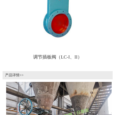
调节插板阀（LC-I、II）
产品详情>>